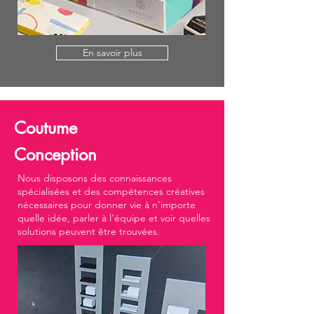
En savoir plus
Coutume
Conception
Nous disposons des connaissances
spécialisées et des compétences créatives
nécessaires pour donner vie à n’importe
quelle idée, parler à l’équipe et voir quelles
solutions peuvent être trouvées.