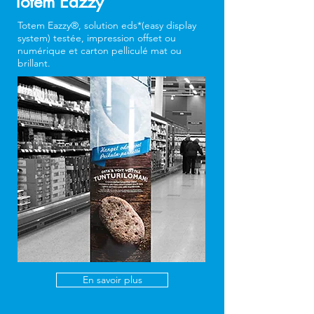
Totem Eazzy
Totem Eazzy®, solution eds*(easy display
system) testée, impression offset ou
numérique et carton pelliculé mat ou
brillant.
En savoir plus