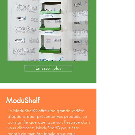
En savoir plus
ModuShelf
Le ModuShelf® offre une grande variété
d'options pour présenter vos produits, ce
qui signifie que quel que soit l'espace dont
vous disposez, ModuShelf® peut être
monté de manière idéale pour vous.