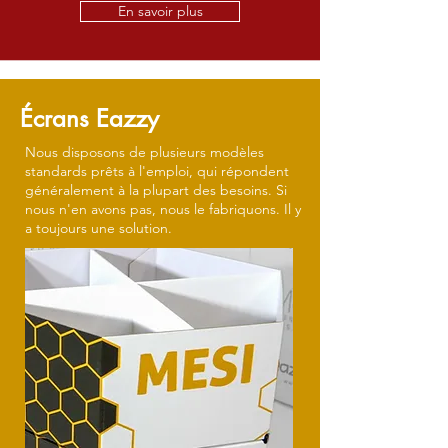
En savoir plus
Écrans Eazzy
Nous disposons de plusieurs modèles
standards prêts à l'emploi, qui répondent
généralement à la plupart des besoins. Si
nous n'en avons pas, nous le fabriquons. Il y
a toujours une solution.