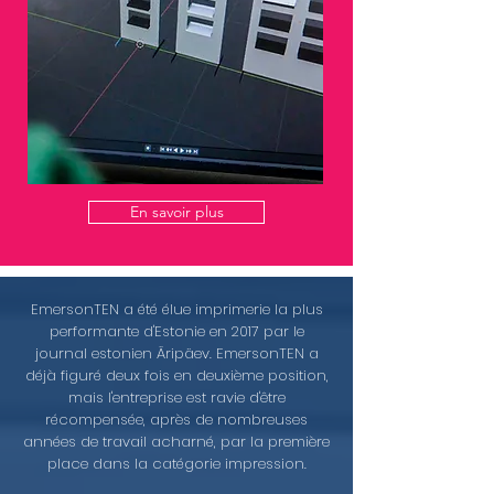
En savoir plus
EmersonTEN a été élue imprimerie la plus
performante d'Estonie en 2017 par le
journal estonien Äripäev. EmersonTEN a
déjà figuré deux fois en deuxième position,
mais l'entreprise est ravie d'être
récompensée, après de nombreuses
années de travail acharné, par la première
place dans la catégorie impression.