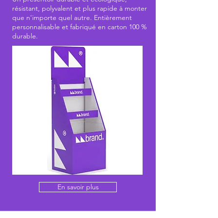
résistant, polyvalent et plus rapide à monter
que n'importe quel autre. Entièrement
personnalisable et fabriqué en carton 100 %
durable.
En savoir plus